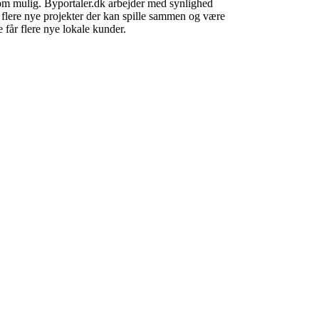
som mulig. Byportaler.dk arbejder med synlighed
å flere nye projekter der kan spille sammen og være
 får flere nye lokale kunder.