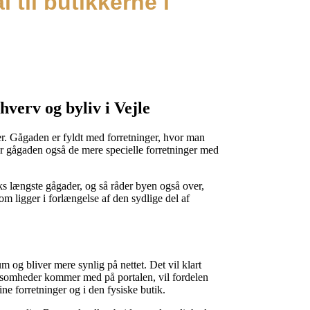
 til butikkerne i
hverv og byliv i Vejle
er. Gågaden er fyldt med forretninger, hvor man
r gågaden også de mere specielle forretninger med
ks længste gågader, og så råder byen også over,
om ligger i forlængelse af den sydlige del af
 og bliver mere synlig på nettet. Det vil klart
rksomheder kommer med på portalen, vil fordelen
ine forretninger og i den fysiske butik.