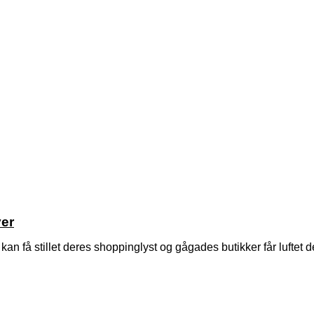
yer
an få stillet deres shoppinglyst og gågades butikker får luftet d