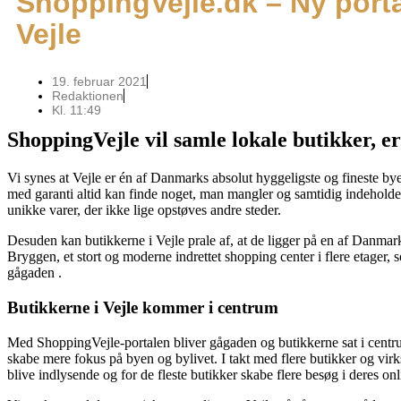
ShoppingVejle.dk – Ny portal
Vejle
19. februar 2021
Redaktionen
Kl.
11:49
ShoppingVejle vil samle lokale butikker, er
Vi synes at Vejle er én af Danmarks absolut hyggeligste og fineste by
med garanti altid kan finde noget, man mangler og samtidig indeholde
unikke varer, der ikke lige opstøves andre steder.
Desuden kan butikkerne i Vejle prale af, at de ligger på en af Danmar
Bryggen, et stort og moderne indrettet shopping center i flere etager, s
gågaden .
Butikkerne i Vejle kommer i centrum
Med ShoppingVejle-portalen bliver gågaden og butikkerne sat i centrum
skabe mere fokus på byen og bylivet. I takt med flere butikker og vi
blive indlysende og for de fleste butikker skabe flere besøg i deres onl