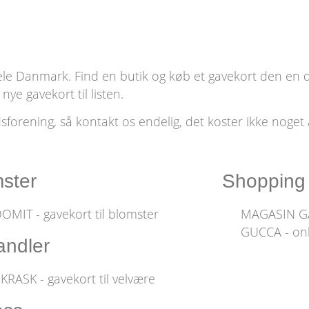
hele Danmark. Find en butik og køb et gavekort den en du
nye gavekort til listen.
ndsforening, så kontakt os endelig, det koster ikke noge
ster
Shopping
OMIT - gavekort til blomster
MAGASIN GA
GUCCA - onl
ndler
KRASK - gavekort til velvære