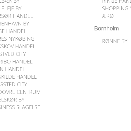
LBÆK BY
RINGE HAN
LELEJE BY
SHOPPING
RSØR HANDEL
ÆRØ
BENHAVN BY
Bornholm
GE HANDEL
RES NYKØBING
RØNNE BY
KSKOV HANDEL
TVED CITY
RIBO HANDEL
N HANDEL
SKILDE HANDEL
GSTED CITY
DOVRE CENTRUM
ÆLSKØR BY
INESS SLAGELSE