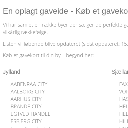
En oplagt gaveide - Køb et gavekort
Vi har samlet en række byer der sælger de perfekte ga
vilkårlig rækkefølge.
Listen vil løbende blive opdateret (sidst opdateret: 15
Køb et gavekort til din by – begynd her:
Jylland
Sjælla
AABENRAA CITY
FAX
AALBORG CITY
VO
AARHUS CITY
HA
BRANDE CITY
HE
EGTVED HANDEL
HEL
ESBJERG CITY
HI