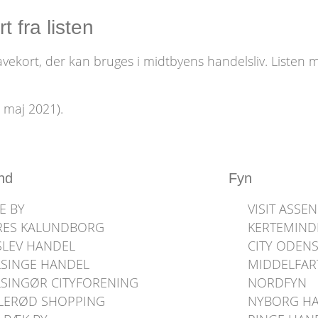
 fra listen
vekort, der kan bruges i midtbyens handelsliv. Listen 
. maj 2021).
nd
Fyn
E BY
VISIT ASSEN
RES KALUNDBORG
KERTEMINDE
SLEV HANDEL
CITY ODEN
LSINGE HANDEL
MIDDELFAR
SINGØR CITYFORENING
NORDFYN
LLERØD SHOPPING
NYBORG H