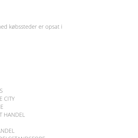
med købssteder er opsat i
S
 CITY
SE
T HANDEL
ANDEL