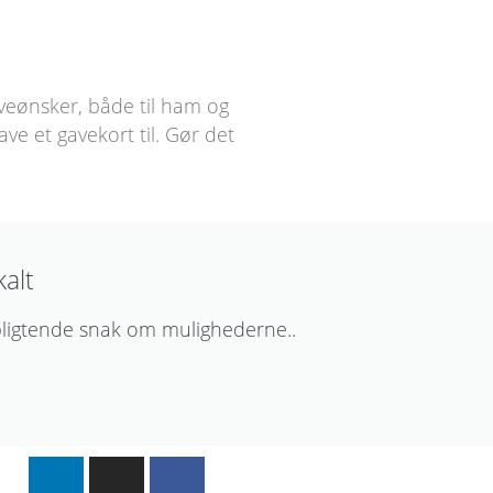
veønsker, både til ham og
e et gavekort til. Gør det
kalt
pligtende snak om mulighederne..