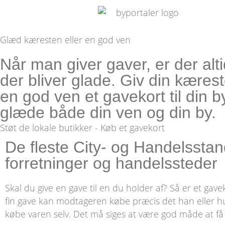
Glæd kæresten eller en god ven
Når man giver gaver, er der alt
der bliver glade. Giv din kærest
en god ven et gavekort til din by
glæde både din ven og din by.
Støt de lokale butikker - Køb et gavekort
De fleste City- og Handels­sta
forretninger og handelssteder
Skal du give en gave til en du holder af? Så er et gav
fin gave kan modtageren købe præcis det han eller h
købe varen selv. Det må siges at være god måde at få