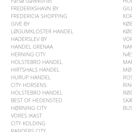
Farsø Gavekortet
HO
FREDERIKSHAVN BY
GIL
FREDERICIA SHOPPING
KO
GIVE BY
KØ
LØGUMKLOSTER HANDEL
KØ
HADERSLEV BY
VO
HANDEL GRENAA
NA
HERNING CITY
NÆS
HOLSTEBRO HANDEL
MA
HIRTSHALS HANDEL
MØ
HURUP HANDEL
RO
CITY HORSENS
RIN
HOLSTEBRO HANDEL
RØ
BEST OF HEDENSTED
SK
HØRNING CITY
BUS
VORES IKAST
CITY KOLDING
RANDERS CITY