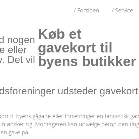
/ Forsiden
/ Service
Køb et
id nogen
gavekort til
e eller
byens butikker
. Det vil
ndsforeninger udsteder gavekort 
ekort til byens gågade eller forretninger en fantastisk g
un ønsker sig. Modtageren kan udvælge netop den ting 
 en gave på.