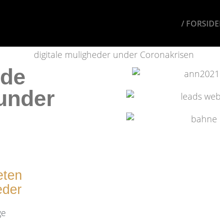
/ FORSID
 de
 under
eten
eder
ge