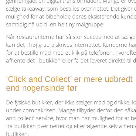
gennemgået en digital transformation. Mange er over
sælge takeaway, som bestilles over nettet. Det giver
mulighed for at bibeholde deres eksisterende kunde
samtidig nå ud til en helt ny målgruppe.
Når restauranterne har så stor succes med at sælge
kan det i høj grad tilskrives internettet. Kunderne h
for at bestille mad med et klik på telefonen, hvoreft
afhente det i butikken eller få det leveret direkte til 
‘Click and Collect’ er mere udbredt
end nogensinde før
De fysiske butikker, der ikke sælger mad og drikke,
under coronakrisen. Mange tilbyder derfor den såkal
and collect’-service, hvor man har mulighed for at bes
fra butikken over nettet og efterfølgende selv afhent
butikken.