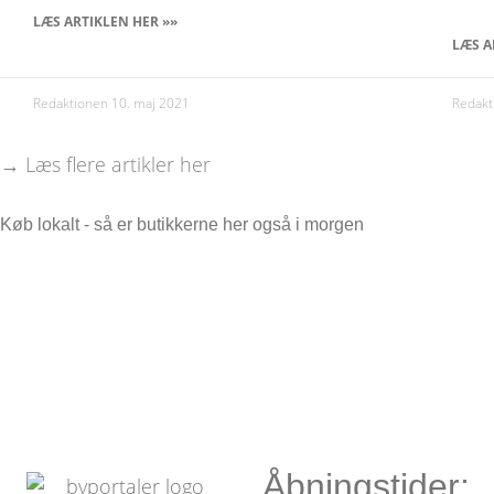
LÆS ARTIKLEN HER »»
LÆS A
Redaktionen
10. maj 2021
Redak
→ Læs flere artikler her
Køb lokalt - så er butikkerne her også i morgen
Åbningstider: