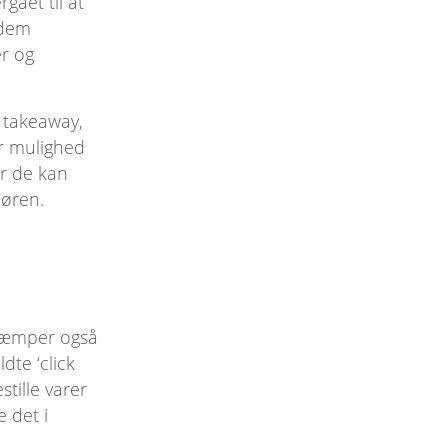
gået til at
 dem
r og
 takeaway,
ar mulighed
er de kan
døren.
 kæmper også
dte ‘click
tille varer
e det i