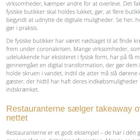
virksomheder, kæmper andre for at overleve. Det fa
fysiske butikker skal holdes lukket, gør, at flere butik
begyndt at udnytte de digitale muligheder. Se her, 
gør i praksis.
De fysiske butikker har været nødsaget til at finde kr
frem under coronakrisen. Mange virksomheder, som 
udelukkende har eksisteret i fysisk form, har på få
gennemgået en digital transformation, der gør dem i 
holde skruen i vandet, indtil de atter må slå dørene 
gæster, der hidtil har haft deres indkøbs­muligheder
indskrænket.
Restauranterne sælger takeaway o
nettet
Restauranterne er et godt eksempel – de har i dén 