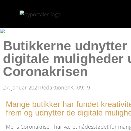
Butikkerne udnytter
digitale muligheder
Coronakrisen
27. januar 2021
Redaktionen
Kl.
09:19
Mange butikker har fundet kreativit
frem og udnytter de digitale muligh
Mens Coronakrisen har været nådesstødet for man