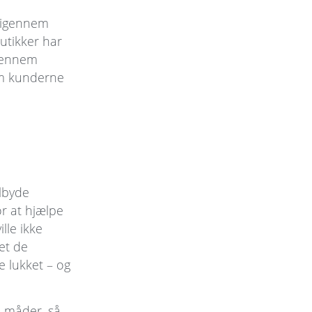
r igennem
utikker har
e gennem
om kunderne
ilbyde
r at hjælpe
ille ikke
et de
e lukket – og
e måder, så