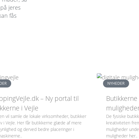
 på jeres
kan fås
DER
NYHEDER
pingVejle.dk – Ny portal til
Butikkerne 
kkerne i Vejle
muligheder
en vil samle de lokale virksomheder, butikker
De fysiske butikk
iv i Vejle. Her får butikkerne glæde af mere
kreativiteten fre
synlighed og derved bedre placeringer i
muligheder unde
askinerne..
muligheder her..