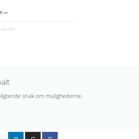
R »»
nuar 2021
kalt
pligtende snak om mulighederne..