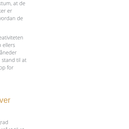
ktum, at de
ker er
hvordan de
eativiteten
ellers
 måneder
stand til at
op for
ver
grad