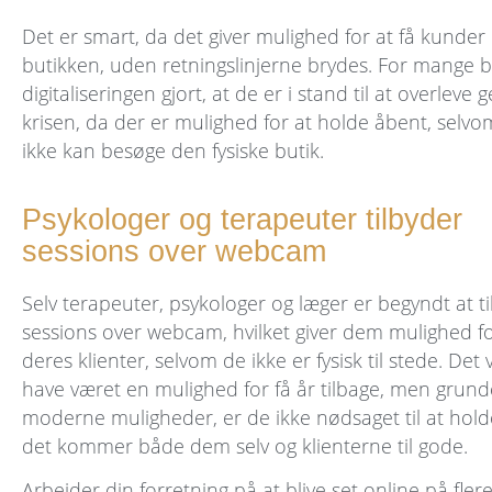
Det er smart, da det giver mulighed for at få kunde
butikken, uden retningslinjerne brydes. For mange b
digitaliseringen gjort, at de er i stand til at overlev
krisen, da der er mulighed for at holde åbent, selv
ikke kan besøge den fysiske butik.
Psykologer og terapeuter tilbyder
sessions over webcam
Selv terapeuter, psykologer og læger er begyndt at t
sessions over webcam, hvilket giver dem mulighed fo
deres klienter, selvom de ikke er fysisk til stede. Det v
have været en mulighed for få år tilbage, men grund
moderne muligheder, er de ikke nødsaget til at hold
det kommer både dem selv og klienterne til gode.
Arbejder din forretning på at blive set online på fler