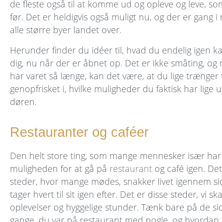
de fleste også til at komme ud og opleve og leve, s
før. Det er heldigvis også muligt nu, og der er gang i
alle større byer landet over.
Herunder finder du idéer til, hvad du endelig igen k
dig, nu når der er åbnet op. Det er ikke småting, og
har varet så længe, kan det være, at du lige trænger ti
genopfrisket i, hvilke muligheder du faktisk har lige 
døren.
Restauranter og caféer
Den helt store ting, som mange mennesker især har 
muligheden for at gå på
restaurant
og café igen. Det
steder, hvor mange mødes, snakker livet igennem sid
tager hvert til sit igen efter. Det er disse steder, vi sk
oplevelser og hyggelige stunder. Tænk bare på de si
gange, du var på restaurant med nogle, og hvorda