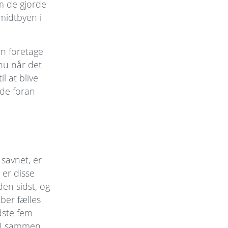
om de gjorde
 midtbyen i
an foretage
 nu når det
l at blive
ude foran
savnet, er
 er disse
en sidst, og
aber fælles
dste fem
n I sammen