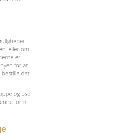
muligheder
en, eller om
ederne er
 byen for at
bestille det
shoppe og ose
 denne form
.
ge