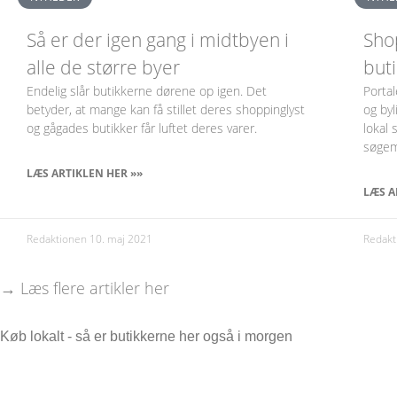
Så er der igen gang i midtbyen i
Shop
alle de større byer
buti
Endelig slår butikkerne dørene op igen. Det
Portal
betyder, at mange kan få stillet deres shoppinglyst
og byl
og gågades butikker får luftet deres varer.
lokal 
søgem
LÆS ARTIKLEN HER »»
LÆS A
Redaktionen
10. maj 2021
Redak
→ Læs flere artikler her
Køb lokalt - så er butikkerne her også i morgen