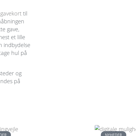
e
gavekort
til
enåbningen
te gave,
t et lille
En indbydelse
t tage hul på
steder og
endes på
DER
NYHEDER