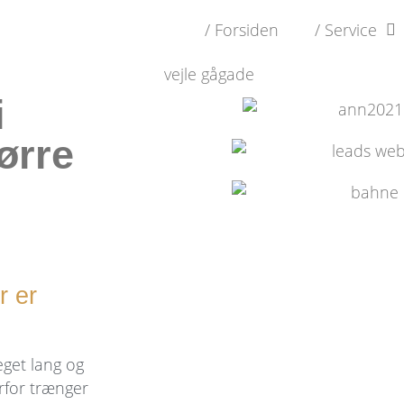
/ Forsiden
/ Service
i
ørre
r er
eget lang og
erfor trænger