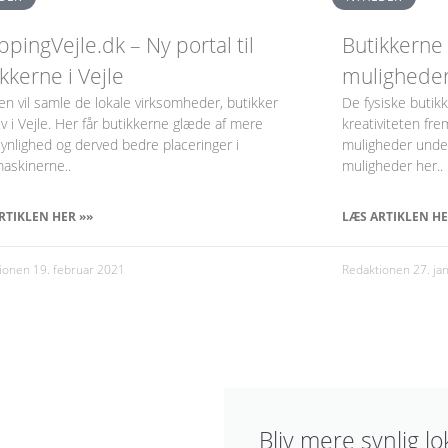
pingVejle.dk – Ny portal til
Butikkerne 
kkerne i Vejle
muligheder
en vil samle de lokale virksomheder, butikker
De fysiske butikk
iv i Vejle. Her får butikkerne glæde af mere
kreativiteten fre
synlighed og derved bedre placeringer i
muligheder unde
askinerne..
muligheder her..
RTIKLEN HER »»
LÆS ARTIKLEN HE
tionen
19. februar 2021
Redaktionen
27. ja
Bliv mere synlig lo